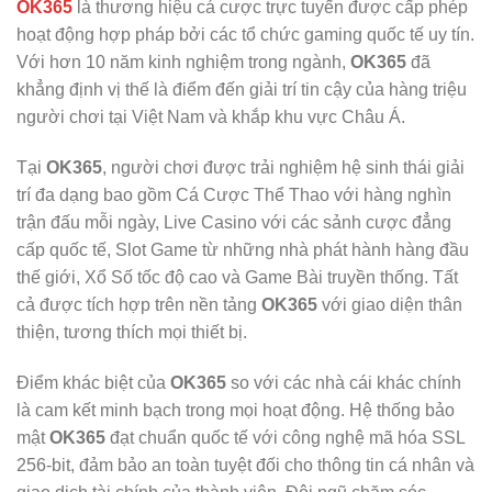
OK365
là thương hiệu cá cược trực tuyến được cấp phép
hoạt động hợp pháp bởi các tổ chức gaming quốc tế uy tín.
Với hơn 10 năm kinh nghiệm trong ngành,
OK365
đã
khẳng định vị thế là điểm đến giải trí tin cậy của hàng triệu
người chơi tại Việt Nam và khắp khu vực Châu Á.
Tại
OK365
, người chơi được trải nghiệm hệ sinh thái giải
trí đa dạng bao gồm Cá Cược Thể Thao với hàng nghìn
trận đấu mỗi ngày, Live Casino với các sảnh cược đẳng
cấp quốc tế, Slot Game từ những nhà phát hành hàng đầu
thế giới, Xổ Số tốc độ cao và Game Bài truyền thống. Tất
cả được tích hợp trên nền tảng
OK365
với giao diện thân
thiện, tương thích mọi thiết bị.
Điểm khác biệt của
OK365
so với các nhà cái khác chính
là cam kết minh bạch trong mọi hoạt động. Hệ thống bảo
mật
OK365
đạt chuẩn quốc tế với công nghệ mã hóa SSL
256-bit, đảm bảo an toàn tuyệt đối cho thông tin cá nhân và