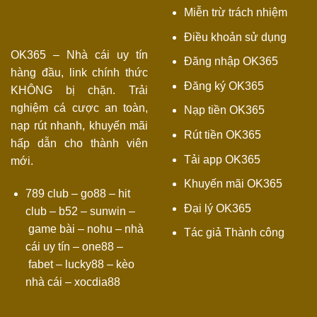
Miễn trừ trách nhiệm
Điều khoản sử dụng
OK365 – Nhà cái uy tín
Đăng nhập OK365
hàng đầu, link chính thức
Đăng ký OK365
KHÔNG bị chặn. Trải
nghiệm cá cược an toàn,
Nạp tiền OK365
nạp rút nhanh, khuyến mãi
Rút tiền OK365
hấp dẫn cho thành viên
Tải app OK365
mới.
Khuyến mãi OK365
789 club
–
go88
–
hit
Đại lý OK365
club
–
b52
–
sunwin
–
game bài
–
nohu
–
nhà
Tác giả Thành công
cái uy tín
–
one88
–
fabet
–
lucky88
–
kèo
nhà cái
–
xocdia88