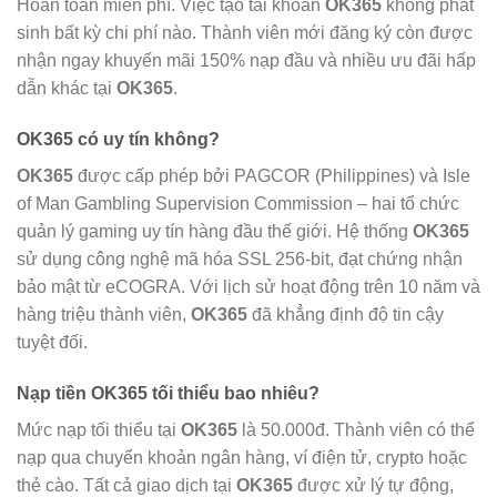
Hoàn toàn miễn phí. Việc tạo tài khoản
OK365
không phát
HIT CLUB – Siêu trang game đổi thưởng
sinh bất kỳ chi phí nào. Thành viên mới đăng ký còn được
nhận ngay khuyến mãi 150% nạp đầu và nhiều ưu đãi hấp
Top #1 VN :
https://gamehitclub.life/
dẫn khác tại
OK365
.
Tài Xỉu Online 88 – Top 15 trang game Tài
OK365 có uy tín không?
Xỉu Hot Số #1 2026 :
https://taixiu.life/
OK365
được cấp phép bởi PAGCOR (Philippines) và Isle
of Man Gambling Supervision Commission – hai tổ chức
Game Bài Đổi Thưởng 365 | Top cổng
quản lý gaming uy tín hàng đầu thế giới. Hệ thống
OK365
game đổi thưởng :
sử dụng công nghệ mã hóa SSL 256-bit, đạt chứng nhận
https://gamebai365.com/
bảo mật từ eCOGRA. Với lịch sử hoạt động trên 10 năm và
hàng triệu thành viên,
OK365
đã khẳng định độ tin cậy
tuyệt đối.
Nạp tiền OK365 tối thiểu bao nhiêu?
Mức nạp tối thiểu tại
OK365
là 50.000đ. Thành viên có thể
nạp qua chuyển khoản ngân hàng, ví điện tử, crypto hoặc
thẻ cào. Tất cả giao dịch tại
OK365
được xử lý tự động,