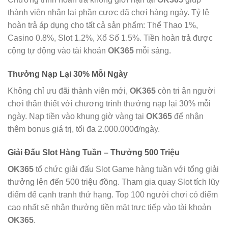
thành viên nhận lại phần cược đã chơi hàng ngày. Tỷ lệ
hoàn trả áp dụng cho tất cả sản phẩm: Thể Thao 1%,
Casino 0.8%, Slot 1.2%, Xổ Số 1.5%. Tiền hoàn trả được
cộng tự động vào tài khoản
OK365
mỗi sáng.
Thưởng Nạp Lại 30% Mỗi Ngày
Không chỉ ưu đãi thành viên mới,
OK365
còn tri ân người
chơi thân thiết với chương trình thưởng nạp lại 30% mỗi
ngày. Nạp tiền vào khung giờ vàng tại
OK365
để nhận
thêm bonus giá trị, tối đa 2.000.000đ/ngày.
Giải Đấu Slot Hàng Tuần – Thưởng 500 Triệu
OK365
tổ chức giải đấu Slot Game hàng tuần với tổng giải
thưởng lên đến 500 triệu đồng. Tham gia quay Slot tích lũy
điểm để cạnh tranh thứ hạng. Top 100 người chơi có điểm
cao nhất sẽ nhận thưởng tiền mặt trực tiếp vào tài khoản
OK365
.