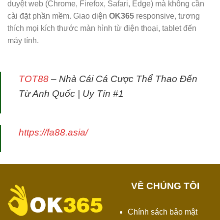
duyệt web (Chrome, Firefox, Safari, Edge) mà không cần
cài đặt phần mềm. Giao diện
OK365
responsive, tương
thích mọi kích thước màn hình từ điện thoại, tablet đến
máy tính.
TOT88
– Nhà Cái Cá Cược Thể Thao Đến
Từ Anh Quốc | Uy Tín #1
https://fa88.asia/
VỀ CHÚNG TÔI
Chính sách bảo mật