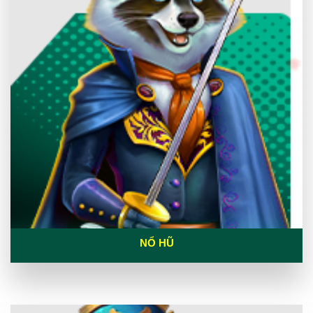
NỔ HŨ