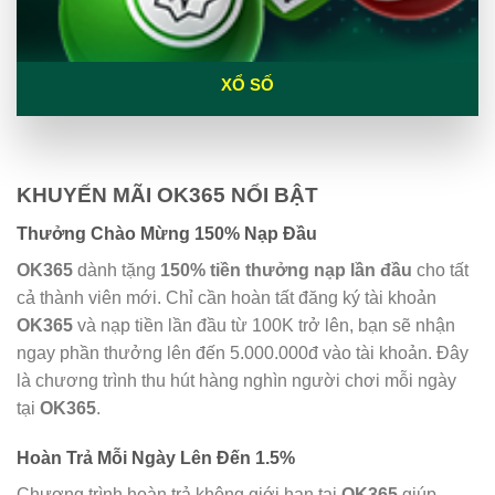
XỔ SỐ
KHUYẾN MÃI OK365 NỔI BẬT
Thưởng Chào Mừng 150% Nạp Đầu
OK365
dành tặng
150% tiền thưởng nạp lần đầu
cho tất
cả thành viên mới. Chỉ cần hoàn tất đăng ký tài khoản
OK365
và nạp tiền lần đầu từ 100K trở lên, bạn sẽ nhận
ngay phần thưởng lên đến 5.000.000đ vào tài khoản. Đây
là chương trình thu hút hàng nghìn người chơi mỗi ngày
tại
OK365
.
Hoàn Trả Mỗi Ngày Lên Đến 1.5%
Chương trình hoàn trả không giới hạn tại
OK365
giúp