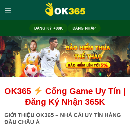
Bỏ
qua
nội
dung
ĐĂNG KÝ +98K
ĐĂNG NHẬP
OK365
Cổng Game Uy Tín |
Đăng Ký Nhận 365K
GIỚI THIỆU OK365 – NHÀ CÁI UY TÍN HÀNG
ĐẦU CHÂU Á