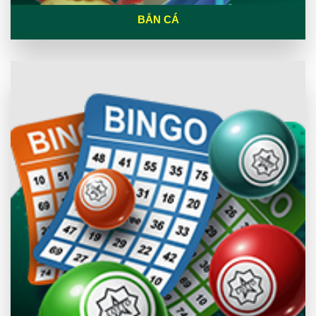
BẮN CÁ