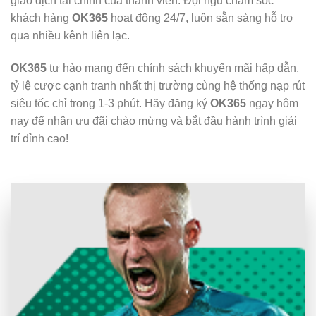
giao dịch tài chính của thành viên. Đội ngũ chăm sóc
khách hàng
OK365
hoạt động 24/7, luôn sẵn sàng hỗ trợ
qua nhiều kênh liên lạc.
OK365
tự hào mang đến chính sách khuyến mãi hấp dẫn,
tỷ lệ cược cạnh tranh nhất thị trường cùng hệ thống nạp rút
siêu tốc chỉ trong 1-3 phút. Hãy đăng ký
OK365
ngay hôm
nay để nhận ưu đãi chào mừng và bắt đầu hành trình giải
trí đỉnh cao!