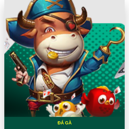
ĐÁ GÀ