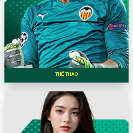
THỂ THAO