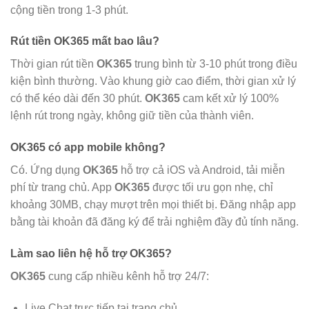
cộng tiền trong 1-3 phút.
Rút tiền OK365 mất bao lâu?
Thời gian rút tiền
OK365
trung bình từ 3-10 phút trong điều
kiện bình thường. Vào khung giờ cao điểm, thời gian xử lý
có thể kéo dài đến 30 phút.
OK365
cam kết xử lý 100%
lệnh rút trong ngày, không giữ tiền của thành viên.
OK365 có app mobile không?
Có. Ứng dụng
OK365
hỗ trợ cả iOS và Android, tải miễn
phí từ trang chủ. App
OK365
được tối ưu gọn nhẹ, chỉ
khoảng 30MB, chạy mượt trên mọi thiết bị. Đăng nhập app
bằng tài khoản đã đăng ký để trải nghiệm đầy đủ tính năng.
Làm sao liên hệ hỗ trợ OK365?
OK365
cung cấp nhiều kênh hỗ trợ 24/7:
Live Chat trực tiếp tại trang chủ