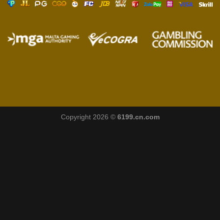
Copyright 2026 ©
6199.cn.com